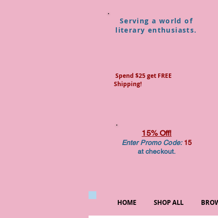
Serving a world of
literary enthusiasts.
Spend $25 get FREE
Shipping!
15% Off!
Enter Promo Code:
15
at checkout.
HOME
SHOP ALL
BROW