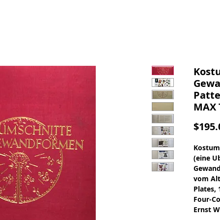
Kost
Gewa
Patte
MAX 
$195.
Kostum
(eine U
Gewandf
vom Alt
Plates,
Four-Co
Ernst W
Austria,